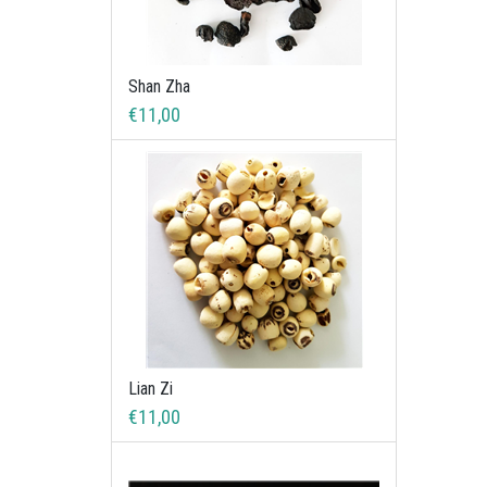
Shan Zha
€11,00
Lian Zi
€11,00