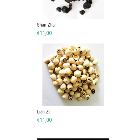
Shan Zha
€11,00
Lian Zi
€11,00