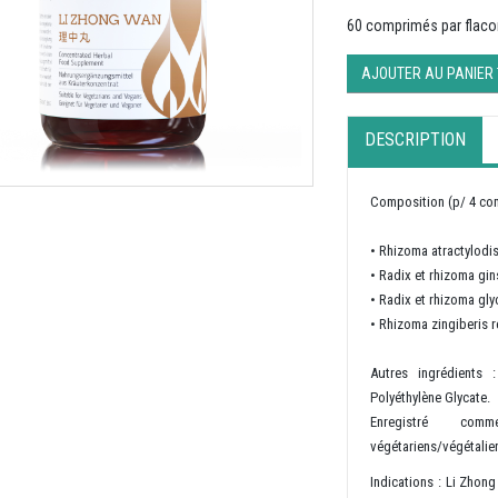
60 comprimés par flac
AJOUTER AU PANIER
DESCRIPTION
Composition (p/ 4 co
•
Rhizoma atractylodi
•
Radix et rhizoma gi
•
Radix et rhizoma gly
•
Rhizoma zingiberis 
Autres ingrédients 
Polyéthylène Glycate.
Enregistré com
végétariens/végétalie
Indications : Li Zhon