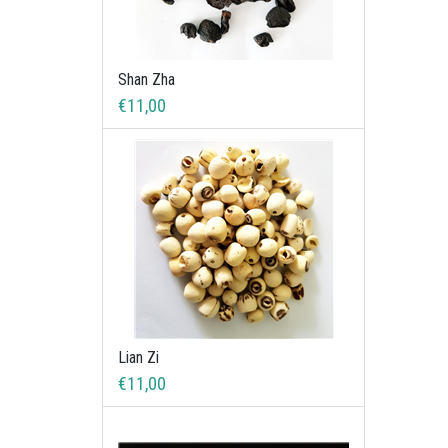
Shan Zha
€11,00
Lian Zi
€11,00