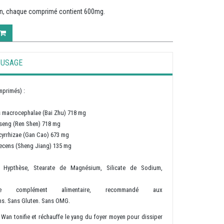
on, chaque comprimé contient 600mg.
USAGE
mprimés) :
s macrocephalae (Bai Zhu) 718 mg
nseng (Ren Shen) 718 mg
cyrrhizae (Gan Cao) 673 mg
recens (Sheng Jiang) 135 mg
: Hypthèse, Stearate de Magnésium, Silicate de Sodium,
me complément alimentaire, recommandé aux
ns. Sans Gluten. Sans OMG.
g Wan tonifie et réchauffe le yang du foyer moyen pour dissiper