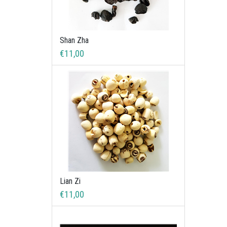
Shan Zha
€11,00
Lian Zi
€11,00