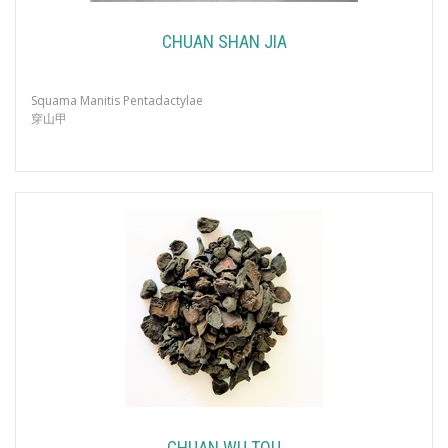
CHUAN SHAN JIA
Squama Manitis Pentadactylae
穿山甲
CHUAN WU TOU