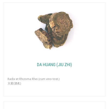
DA HUANG (JIU ZHI)
Radix et Rhizoma Rhei (cum vino tost.)
大黄(酒炙)