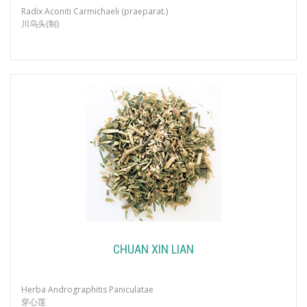
Radix Aconiti Carmichaeli (praeparat.)
川乌头(制)
CHUAN XIN LIAN
Herba Andrographitis Paniculatae
穿心莲