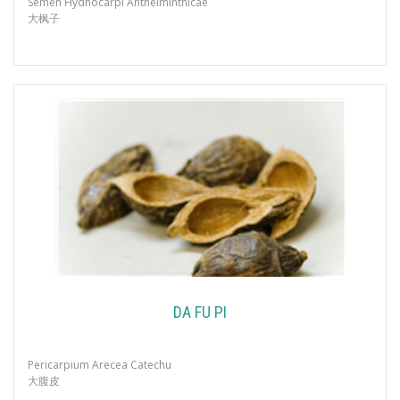
Semen Hydnocarpi Anthelminthicae
大枫子
DA FU PI
Pericarpium Arecea Catechu
大腹皮