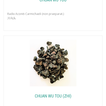
Radix Aconiti Carmichaeli (non praeparat.)
川乌头
CHUAN WU TOU (ZHI)