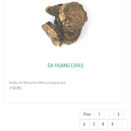
DA HUANG (SHU)
Radix et Rhizoma Rhei praeparata
大黄(熟)
Prev
1
...
5
6
7
8
9
...