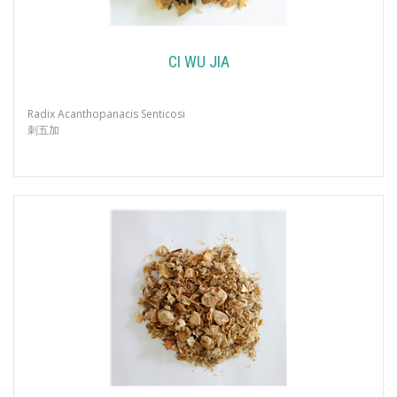
CI WU JIA
Radix Acanthopanacis Senticosi
刺五加