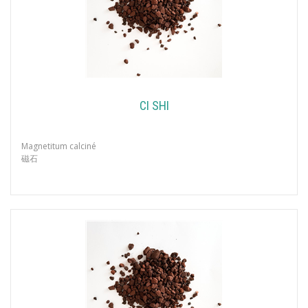
CI SHI
Magnetitum calciné
磁石