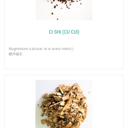
CI SHI (CU CUI)
Magnetitum (calcinat. et in aceto intinct.)
醋淬磁石